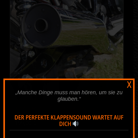
X
„Manche Dinge muss man hören, um sie zu
glauben.“
Verstellbarer dB-Killer Honda CX500 CX650 GL500
5.00
GL650
DER PERFEKTE KLAPPENSOUND WARTET AUF
199,00
€
DICH