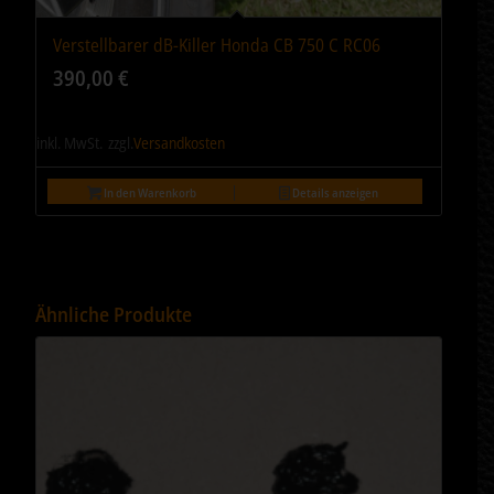
Verstellbarer dB-Killer Honda CB 750 C RC06
390,00
€
inkl. MwSt.
zzgl.
Versandkosten
In den Warenkorb
Details anzeigen
Ähnliche Produkte