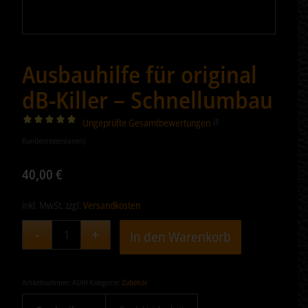
Ausbauhilfe für original
dB-Killer – Schnellumbau
Ungeprüfte Gesamtbewertungen
(
8
Bewertet
Kundenrezensionen)
mit
5.00
von 5,
40,00
€
basierend
auf
inkl. MwSt.
zzgl.
Versandkosten
8
Kundenbewertungen
In den Warenkorb
Artikelnummer:
AUHI
Kategorie:
Zubehör