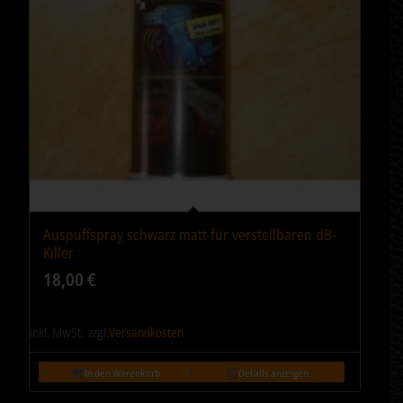
Auspuffspray schwarz matt für verstellbaren dB-
Killer
18,00
€
inkl. MwSt.
zzgl.
Versandkosten
In den Warenkorb
Details anzeigen