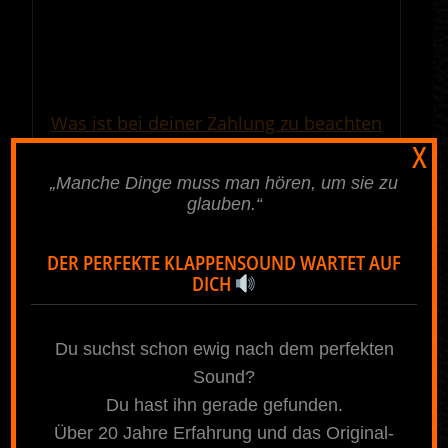
————————————————————————————————————————————
.
Was ist bei deiner Zahlung zu beachten
X
Bei deiner Zahlung sollte der Name des
„Manche Dinge muss man hören, um sie zu
Bestellers und die Auftragsnummer
glauben.“
(wird nach der Onlinebestellung
vergeben und auch per E-Mail
DER PERFEKTE KLAPPENSOUND WARTET AUF
gesendet) mit angeben werden, damit
DICH
eine sichere und schnelle Zuordnung
deiner Zahlung erfolgen kann.
Du suchst schon ewig nach dem perfekten
.
Sound?
Du hast ihn gerade gefunden.
————————————————————————————————————————————
Über 20 Jahre Erfahrung und das Original-