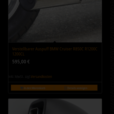
Verstellbarer Auspuff BMW Cruiser R850C R1200C
5.00
1200CL
595,00
€
inkl. MwSt.
zzgl.
Versandkosten
In den Warenkorb
Details anzeigen