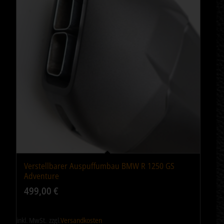
Verstellbarer Auspuffumbau BMW R 1250 GS
Adventure
499,00
€
inkl. MwSt.
zzgl.
Versandkosten