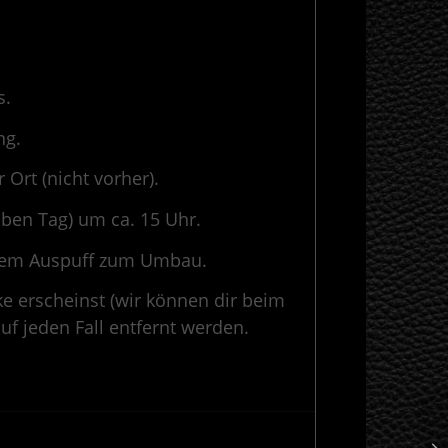
s.
ng.
rt (nicht vorher).
lben Tag) um ca. 15 Uhr.
X
inem Auspuff zum Umbau.
 erscheinst (wir können dir beim
f jeden Fall entfernt werden.
————————————————————————————————————————-