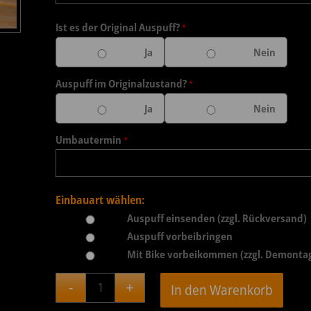
Ist es der Original Auspuff?
*
Ja
Nein
Auspuff im Originalzustand?
*
Ja
Nein
Umbautermin
*
Einbauart wählen:
Auspuff einsenden (zzgl. Rückversand)
Auspuff vorbeibringen
Mit Bike vorbeikommen (zzgl. Demontag
In den Warenkorb