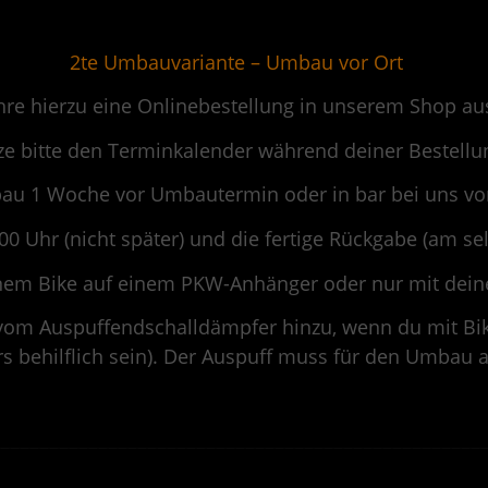
.
2te Umbauvariante – Umbau vor Ort
hre hierzu eine Onlinebestellung in unserem Shop au
e bitte den Terminkalender während deiner Bestellu
u 1 Woche vor Umbautermin oder in bar bei uns vor O
0 Uhr (nicht später) und die fertige Rückgabe (am se
inem Bike auf einem PKW-Anhänger oder nur mit de
„Manche Dinge muss man hören, um sie zu glauben.“
m Auspuffendschalldämpfer hinzu, wenn du mit Bike
 behilflich sein). Der Auspuff muss für den Umbau au
DER PERFEKTE KLAPPENSOUND WARTET AUF DICH
.
Du suchst schon ewig nach dem perfekten Sound?
——————————————————————————————————————————————————
Du hast ihn gerade gefunden.