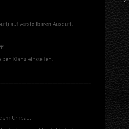
0
f) auf verstellbaren Auspuff.
f!
den Klang einstellen.
————————————————————————————————————————-
or dem Umbau.