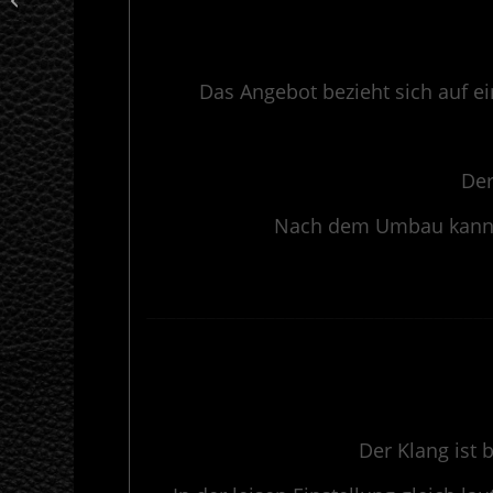
Honda CB 750 Four K6
Das Angebot bezieht sich auf e
Der
Nach dem Umbau kannst 
———————————————————————————————————
Der Klang ist 