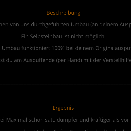
.
Über 20 Jahre Erfahrung und das Original-System T-30
vom Erfinder.
Beschreibung
inen von uns durchgeführten Umbau (an deinem Auspuf
Bevor du woanders Kompromisse eingehst:
Ruf uns an oder schick eine Anfrage. Dein Bike wird es dir
danken.
Ein Selbsteinbau ist nicht möglich.
 Umbau funktioniert 100% bei deinem Originalauspuf
JETZT UNVERBINDLICH ANFRAGEN
du am Auspuffende (per Hand) mit der Verstellhilfe 
.
——————————————————————————————————————————————————
.
Ergebnis
bei Maximal schön satt, dumpfer und kräftiger als v