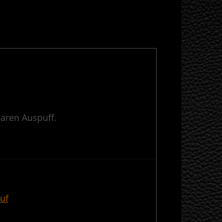
aren Auspuff.
————————————————————————————————————————-
uf