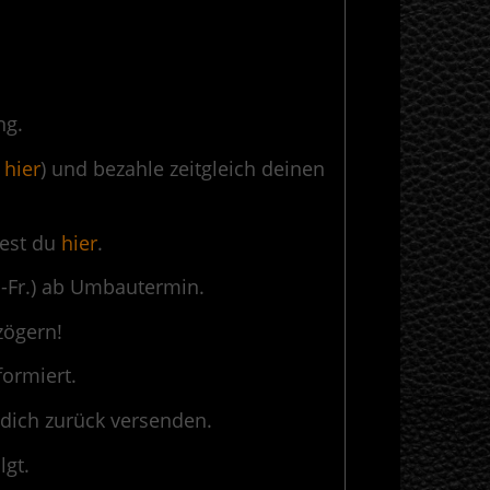
ng.
 hier
) und bezahle zeitgleich deinen
dest du
hier
.
.-Fr.) ab Umbautermin.
zögern!
formiert.
 dich zurück versenden.
lgt.