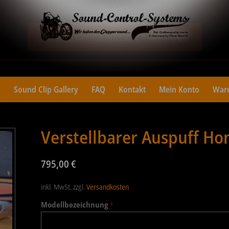
p
Sound Clip Gallery
FAQ
Kontakt
Mein Konto
War
Verstellbarer Auspuff Ho
795,00
€
inkl. MwSt.
zzgl.
Versandkosten
Modellbezeichnung
*