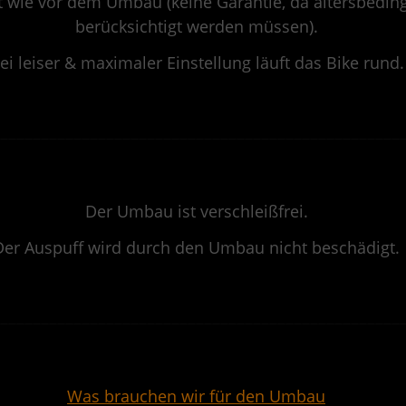
aut wie vor dem Umbau (keine Garantie, da altersbedi
berücksichtigt werden müssen).
ei leiser & maximaler Einstellung läuft das Bike rund.
.
——————————————————————————————————————————————————
.
Der Umbau ist verschleißfrei.
Der Auspuff wird durch den Umbau nicht beschädigt.
.
——————————————————————————————————————————————————
.
Was brauchen wir für den Umbau