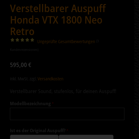
Verstellbarer Auspuff
Honda VTX 1800 Neo
Retro
Ungeprüfte Gesamtbewertungen
(
3
Bewertet
Kundenrezensionen)
mit
5.00
von 5,
595,00
€
basierend
auf
inkl. MwSt.
zzgl.
Versandkosten
3
Kundenbewertungen
Verstellbarer Sound, stufenlos, für deinen Auspuff!
Modellbezeichnung
*
Ist es der Original Auspuff?
*