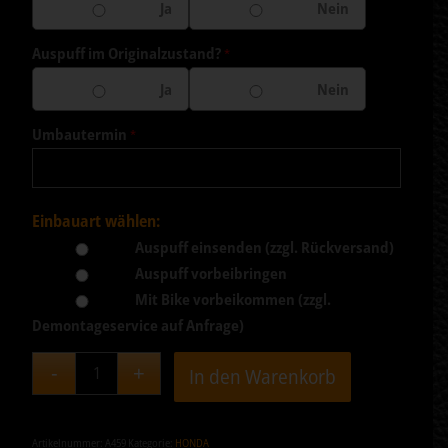
Ja
Nein
Auspuff im Originalzustand?
*
Ja
Nein
Umbautermin
*
Einbauart wählen:
Auspuff einsenden (zzgl. Rückversand)
Auspuff vorbeibringen
Mit Bike vorbeikommen (zzgl.
Demontageservice auf Anfrage)
In den Warenkorb
Artikelnummer:
A459
Kategorie:
HONDA