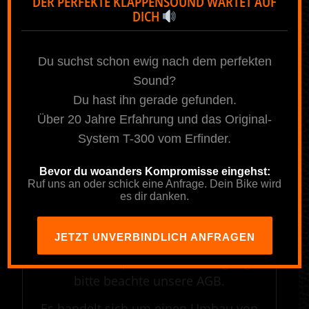
DER PERFEKTE KLAPPENSOUND WARTET AUF
Bestellers und die Auftragsnummer
DICH
(wird nach der Onlinebestellung
vergeben und auch per E-Mail
Du suchst schon ewig nach dem perfekten
gesendet) mit angeben werden, damit
Sound?
eine sichere und schnelle Zuordnung
Du hast ihn gerade gefunden.
deiner Zahlung erfolgen kann.
Über 20 Jahre Erfahrung und das Original-
.
System T-300 vom Erfinder.
————————————————————————————————————————————
Bevor du woanders Kompromisse eingehst:
Ruf uns an oder schick eine Anfrage. Dein Bike wird
.
es dir danken.
Hinweis
JETZT UNVERBINDLICH ANFRAGEN
Bei diesem Angebot handelt es sich um
eine kundenspezifische Anfertigung,
bitte beachte unsere AGB.
Es handelt sich um einen Umbau von