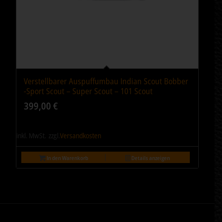
Verstellbarer Auspuffumbau Indian Scout Bobber
-Sport Scout – Super Scout – 101 Scout
399,00
€
inkl. MwSt.
zzgl.
Versandkosten
In den Warenkorb
Details anzeigen