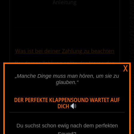
Anleitung
.
————————————————————————————————————————————
.
Was ist bei deiner Zahlung zu beachten
Bei deiner Zahlung sollte der Name des
X
Bestellers und die Auftragsnummer
„Manche Dinge muss man hören, um sie zu
(wird nach der Onlinebestellung
glauben.“
vergeben und auch per E-Mail
gesendet) mit angeben werden, damit
DER PERFEKTE KLAPPENSOUND WARTET AUF
eine sichere und schnelle Zuordnung
DICH
deiner Zahlung erfolgen kann.
.
Du suchst schon ewig nach dem perfekten