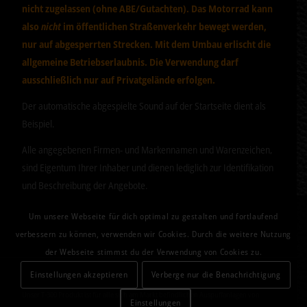
nicht zugelassen (ohne ABE/Gutachten). Das Motorrad kann
also
nicht
im öffentlichen Straßenverkehr bewegt werden,
nur auf abgesperrten Strecken. Mit dem Umbau erlischt die
allgemeine Betriebserlaubnis. Die Verwendung darf
ausschließlich nur auf Privatgelände erfolgen.
Der automatische abgespielte Sound auf der Startseite dient als
Beispiel.
Alle angegebenen Firmen- und Markennamen und Warenzeichen,
sind Eigentum Ihrer Inhaber und dienen lediglich zur Identifikation
und Beschreibung der Angebote.
Um unsere Webseite für dich optimal zu gestalten und fortlaufend
verbessern zu können, verwenden wir Cookies. Durch die weitere Nutzung
der Webseite stimmst du der Verwendung von Cookies zu.
Einstellungen akzeptieren
Verberge nur die Benachrichtigung
© 2026 - Sound-Control-Systems
Unser T-300 Produkt ist für alle sich am Markt befindlichen Auspuffanlagen von
Einstellungen