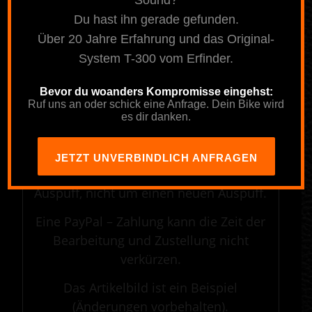
Sound?
————————————————————————————————————————————
Du hast ihn gerade gefunden.
.
Über 20 Jahre Erfahrung und das Original-
System T-300 vom Erfinder.
Hinweis
Bei diesem Angebot handelt es sich um
Bevor du woanders Kompromisse eingehst:
Ruf uns an oder schick eine Anfrage. Dein Bike wird
eine kundenspezifische Anfertigung,
es dir danken.
bitte beachte unsere AGB.
Es handelt sich um einen Umbau von
JETZT UNVERBINDLICH ANFRAGEN
deinem Auspuff auf verstellbaren
Auspuff, nicht um einen neuen Auspuff.
Eine PayPal – Zahlung kann die Zeit der
Bearbeitung und Zustellung nicht
verkürzen.
Das Artikelbild ist ein Beispiel
(Änderungen vorbehalten).