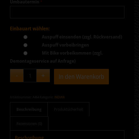
Umbautermin
*
Einbauart wählen:
Auspuff einsenden (zzgl. Rückversand)
Auspuff vorbeibringen
Mit Bike vorbeikommen (zzgl.
Demontageservice auf Anfrage)
In den Warenkorb
Artikelnummer:
A464
Kategorie:
INDIAN
Beschreibung
Produktsicherheit
Rezensionen (0)
Beschreibung