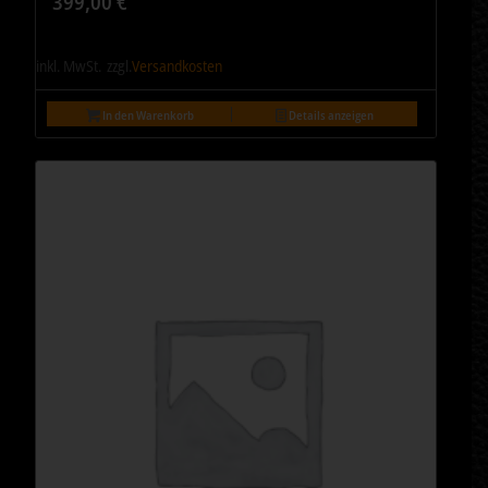
399,00
€
inkl. MwSt.
zzgl.
Versandkosten
In den Warenkorb
Details anzeigen