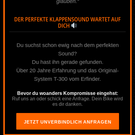
Seite oder nach unten können wir auch
glauben.“
kürzen (Änderungen vorbehalten).
DER PERFEKTE KLAPPENSOUND WARTET AUF
Die Rückversandkosten sind bei
DICH
Bestellungen außerhalb Deutschlands
vor dem Kauf zu erfragen, wenn diese
Du suchst schon ewig nach dem perfekten
nicht (
hier
) für das jeweilige Land
bekanntgegeben sind. Wir ermitteln
Sound?
dann die aktuellen Versandkosten
Du hast ihn gerade gefunden.
anhand deiner Paketgröße und
Über 20 Jahre Erfahrung und das Original-
Gewichtsangabe.
System T-300 vom Erfinder.
Der Umbau ist im Bereich der StVZO
Bevor du woanders Kompromisse eingehst:
nicht zugelassen (ohne ABE/Gutachten).
Ruf uns an oder schick eine Anfrage. Dein Bike wird
es dir danken.
Die Verwendung darf ausschließlich
nur auf Privatgelände erfolgen.
JETZT UNVERBINDLICH ANFRAGEN
.