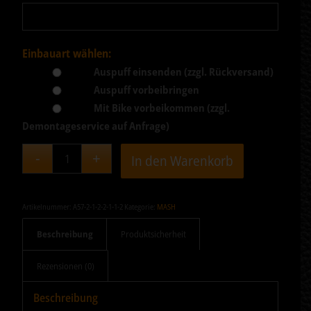
Einbauart wählen:
Auspuff einsenden (zzgl. Rückversand)
Auspuff vorbeibringen
Mit Bike vorbeikommen (zzgl.
Demontageservice auf Anfrage)
In den Warenkorb
Artikelnummer:
A57-2-1-2-2-1-1-2
Kategorie:
MASH
Beschreibung
Produktsicherheit
Rezensionen (0)
Beschreibung