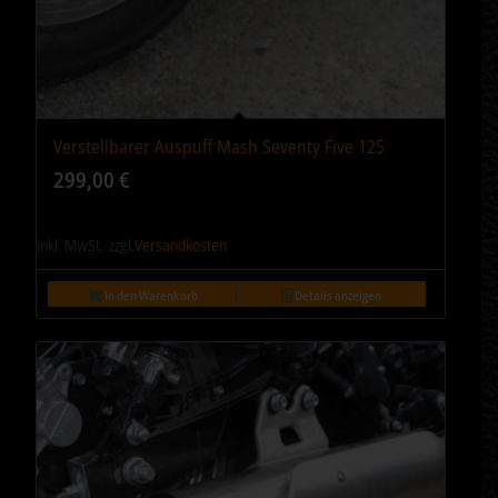
Verstellbarer Auspuff Mash Seventy Five 125
299,00
€
inkl. MwSt.
zzgl.
Versandkosten
In den Warenkorb
Details anzeigen