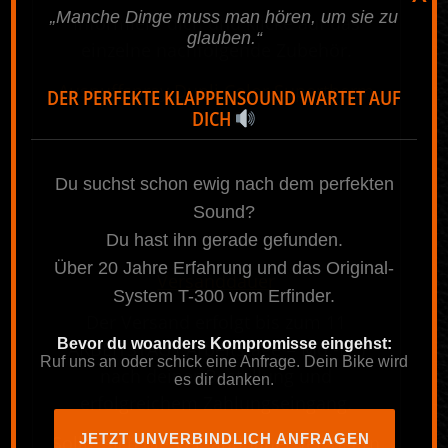
Informiere dich und klicke auf das
einzelne nachfolgende Zubehör.
Auspuffspray Dupli Color Supertherm
800 °C
.
————————————————————————————————————————————
.
Versanddauer
Der Versand erfolgt bis zum 11
ARBEITSTAG ( Arbeitstage = Mo.-Fr.)
nach deiner Bestellung und
X
erfolgreichem Zahlungseingang.
„Manche Dinge muss man hören, um sie zu
glauben.“
Sollte sich die Versanddauer verzögern