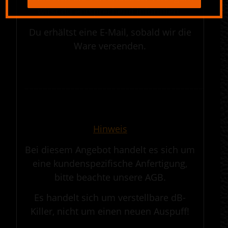
wirst du entsprechend informiert.
DER PERFEKTE KLAPPENSOUND WARTET AUF
Du erhältst eine E-Mail, sobald wir die
DICH
Ware versenden.
.
Du suchst schon ewig nach dem perfekten
Sound?
————————————————————————————————————————————
Du hast ihn gerade gefunden.
.
Über 20 Jahre Erfahrung und das Original-
System T-300 vom Erfinder.
Hinweis
Bei diesem Angebot handelt es sich um
Bevor du woanders Kompromisse eingehst:
Ruf uns an oder schick eine Anfrage. Dein Bike wird
eine kundenspezifische Anfertigung,
es dir danken.
bitte beachte unsere AGB.
Es handelt sich um verstellbare dB-
JETZT UNVERBINDLICH ANFRAGEN
Killer, nicht um einen neuen Auspuff!