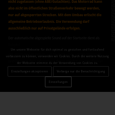
nicht zugelassen (ohne ABE/Gutachten). Das Motorrad kann
also
nicht
im öffentlichen Straßenverkehr bewegt werden,
nur auf abgesperrten Strecken. Mit dem Umbau erlischt die
allgemeine Betriebserlaubnis. Die Verwendung darf
ausschließlich nur auf Privatgelände erfolgen.
Der automatische abgespielte Sound auf der Startseite dient als
Beispiel.
Um unsere Webseite für dich optimal zu gestalten und fortlaufend
Alle angegebenen Firmen- und Markennamen und Warenzeichen,
verbessern zu können, verwenden wir Cookies. Durch die weitere Nutzung
sind Eigentum Ihrer Inhaber und dienen lediglich zur Identifikation
der Webseite stimmst du der Verwendung von Cookies zu.
und Beschreibung der Angebote.
Einstellungen akzeptieren
Verberge nur die Benachrichtigung
Einstellungen
© 2026 - Sound-Control-Systems
Unser T-300 Produkt ist für alle sich am Markt befindlichen Auspuffanlagen von